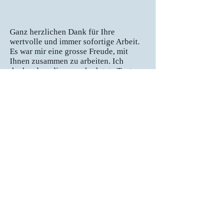
Ganz herzlichen Dank für Ihre
wertvolle und immer sofortige Arbeit.
Es war mir eine grosse Freude, mit
Ihnen zusammen zu arbeiten. Ich
denke, dass dies nun der letzte Text
sein wird, den Sie uns für diese
Konferenz übersetzt haben. Bei einer
nächsten Gelegenheit komme ich sehr
gerne wieder auf Sie zu, wenn wir
Übersetzungen benötigen .
Doris K.
Sekretariat eines
Forschungsinstituts
Ich hoffe es ist ok, wenn ich hier im
Büro etwas Werbung für dich gemacht
habe. Evtl bekommst du auch mal
andere Anfragen zu Übersetzungen.
Wenn dir das zu viel ist, sag einfach
Bescheid! .